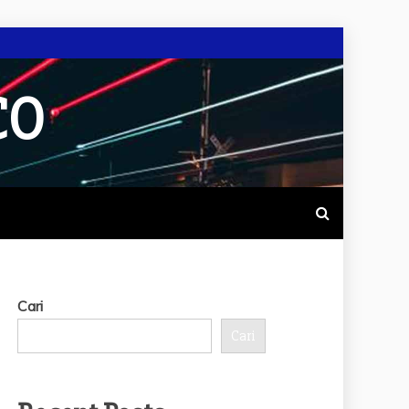
CO
Cari
Cari