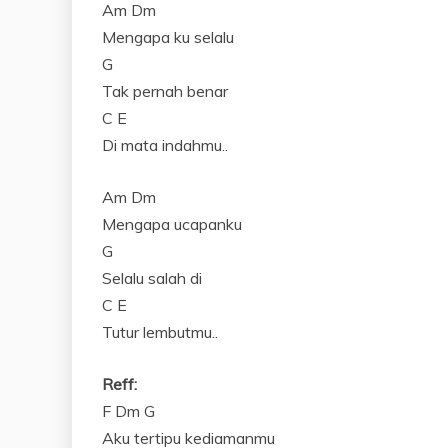
Am Dm
Mengapa ku selalu
G
Tak pernah benar
C E
Di mata indahmu..
Am Dm
Mengapa ucapanku
G
Selalu salah di
C E
Tutur lembutmu..
Reff:
F Dm G
Aku tertipu kediamanmu