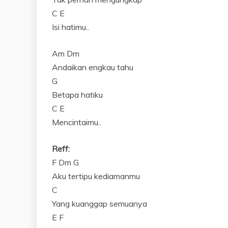
C E
Isi hatimu..
Am Dm
Andaikan engkau tahu
G
Betapa hatiku
C E
Mencintaimu..
Reff:
F Dm G
Aku tertipu kediamanmu
C
Yang kuanggap semuanya
E F