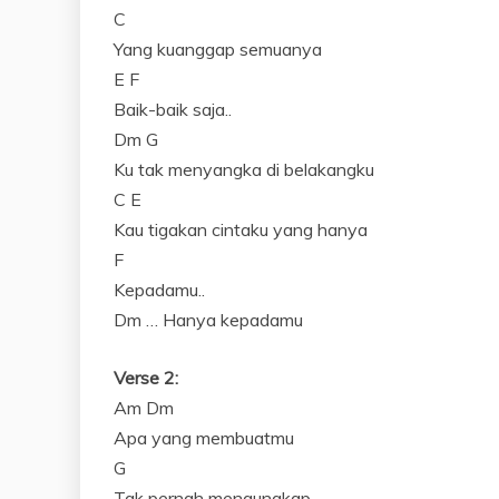
C
Yang kuanggap semuanya
E F
Baik-baik saja..
Dm G
Ku tak menyangka di belakangku
C E
Kau tigakan cintaku yang hanya
F
Kepadamu..
Dm … Hanya kepadamu
Verse 2:
Am Dm
Apa yang membuatmu
G
Tak pernah mengungkap