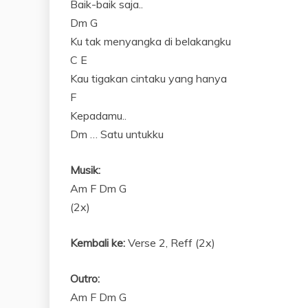
Baik-baik saja..
Dm G
Ku tak menyangka di belakangku
C E
Kau tigakan cintaku yang hanya
F
Kepadamu..
Dm … Satu untukku
Musik:
Am F Dm G
(2x)
Kembali ke:
Verse 2, Reff (2x)
Outro:
Am F Dm G