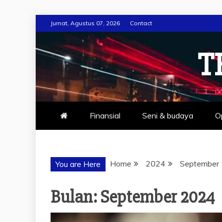
Skip
Jumat, Agustus 07, 2026
Contact
to
content
T
Finansial
Seni & budaya
O
Home
2024
September
You are Here
Bulan:
September 2024