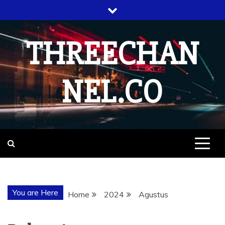
Skip
to
content
THREECHAN
NEL.CO
You are Here
Home
2024
Agustus