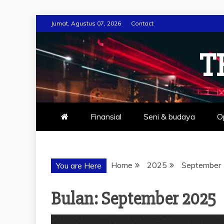
Skip
Jumat, Agustus 07, 2026
Contact
to
content
T
Finansial
Seni & budaya
O
Home
2025
September
You are Here
Bulan:
September 2025