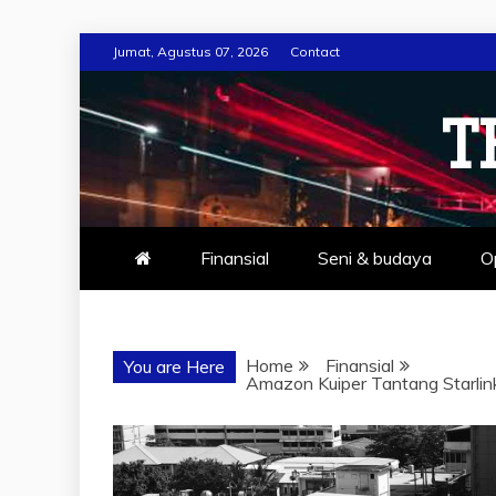
Skip
Jumat, Agustus 07, 2026
Contact
to
content
T
Finansial
Seni & budaya
O
Home
Finansial
You are Here
Amazon Kuiper Tantang Starlink,