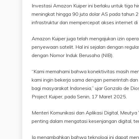
Investasi Amazon Kuiper ini berlaku untuk tiga h
meningkat hingga 90 juta dolar AS pada tahun 
infrastruktur dan mempercepat akses internet di
Amazon Kuiper juga telah mengajukan izin operas
penyewaan satelit. Hal ini sejalan dengan regu
dengan Nomor Induk Berusaha (NIB).
“Kami memahami bahwa konektivitas masih menjad
kami ingin bekerja sama dengan pemerintah dan m
bagi masyarakat Indonesia,” ujar Gonzalo de Dio
Project Kuiper, pada Senin, 17 Maret 2025.
Menteri Komunikasi dan Aplikasi Digital, Meutya
penting dalam mengatasi kesenjangan digital, ter
Ia menambahkan bahwa teknologi ini dapat men